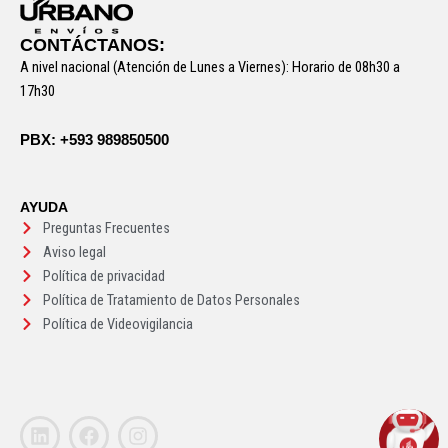
CONTÁCTANOS:
A nivel nacional (Atención de Lunes a Viernes): Horario de 08h30 a
17h30
PBX: +593 989850500
AYUDA
Preguntas Frecuentes
Aviso legal
Política de privacidad
Política de Tratamiento de Datos Personales
Política de Videovigilancia
L
F
I
i
a
n