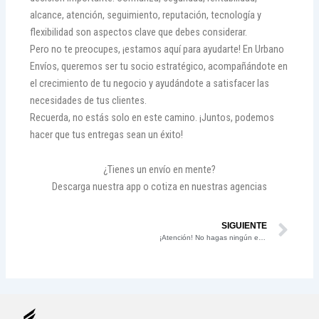
alcance, atención, seguimiento, reputación, tecnología y
flexibilidad son aspectos clave que debes considerar.
Pero no te preocupes, ¡estamos aquí para ayudarte! En Urbano
Envíos, queremos ser tu socio estratégico, acompañándote en
el crecimiento de tu negocio y ayudándote a satisfacer las
necesidades de tus clientes.
Recuerda, no estás solo en este camino. ¡Juntos, podemos
hacer que tus entregas sean un éxito!
¿Tienes un envío en mente?
Descarga nuestra app o cotiza en nuestras agencias
Ne
SIGUIENTE
¡Atención! No hagas ningún envío sin antes leer este blog