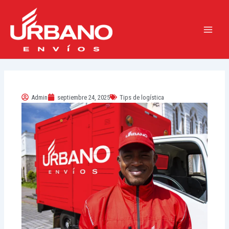
Ir
Main
al
Men
contenido
Admin
septiembre 24, 2025
Tips de logística