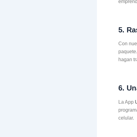
emprend
5. Ra
Con nues
paquete.
hagan tr
6. Un
La App
programa
celular.