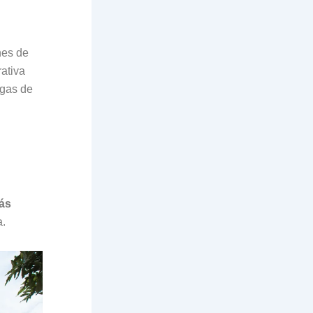
nes de
rativa
egas de
más
a.