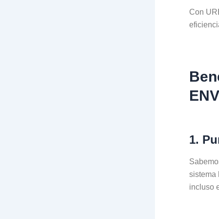
Con URB
eficienci
Ben
ENV
1. Pu
Sabemos 
sistema 
incluso 