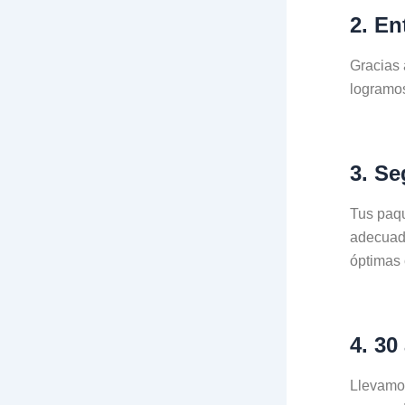
2. En
Gracias 
logramos
3. Se
Tus paq
adecuado
óptimas 
4. 30
Llevamos