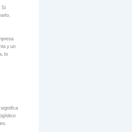
 Si
arlo,
mpresa
nta y un
, lo
significa
ogístico
tes.