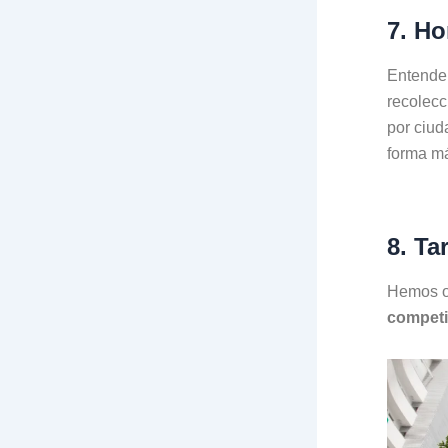
7. Ho
Entende
recolecc
por ciud
forma más
8. Ta
Hemos o
competi