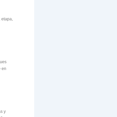
 etapa,
ques
e en
s y