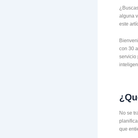
¿Buscas 
alguna v
este artí
Bienveni
con 30 a
servicio
inteligen
¿Qué
No se tr
planific
que enti