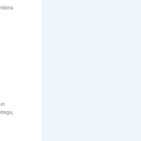
ombina
 un
trega,