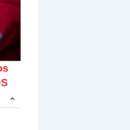
os
OS