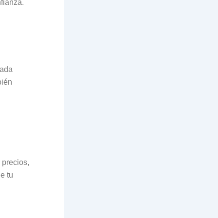
fianza.
cada
bién
 precios,
e tu