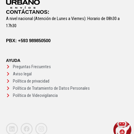
CONTÁCTANOS:
A nivel nacional (Atención de Lunes a Viernes): Horario de 08h30 a
17h30
PBX: +593 989850500
AYUDA
Preguntas Frecuentes
Aviso legal
Política de privacidad
Política de Tratamiento de Datos Personales
Política de Videovigilancia
L
F
I
i
a
n